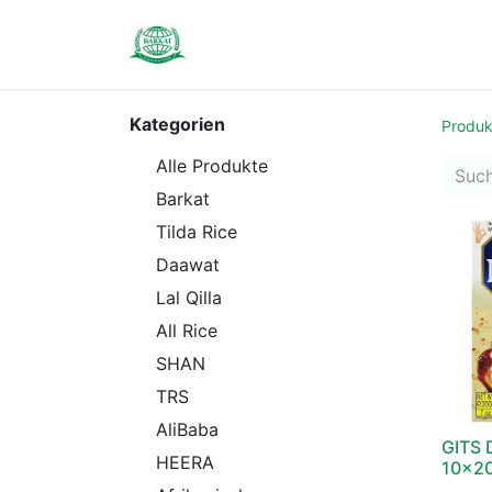
Contact us
Kategorien
Produk
Alle Produkte
Barkat
Tilda Rice
Daawat
Lal Qilla
All Rice
SHAN
TRS
AliBaba
GITS 
HEERA
10x2