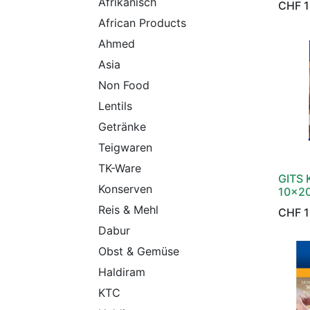
Afrikanisch
CHF
1
African Products
Ahmed
Asia
Non Food
Lentils
Getränke
Teigwaren
TK-Ware
GITS 
Konserven
10x2
Reis & Mehl
CHF
1
Dabur
Obst & Gemüse
Haldiram
KTC