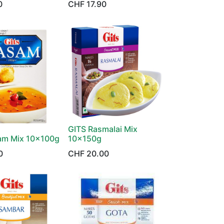
0
CHF
17.90
GITS Rasmalai Mix
am Mix 10x100g
10x150g
0
CHF
20.00