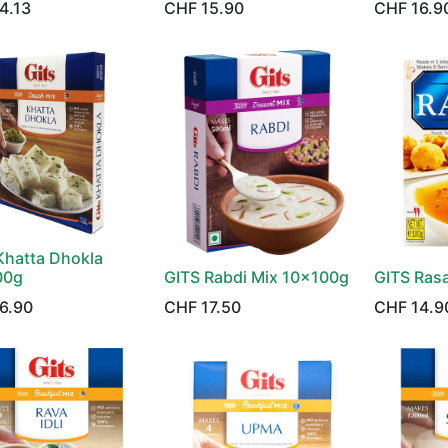
4.13
CHF
15.90
CHF
16.9
Khatta Dhokla
00g
GITS Rabdi Mix 10x100g
GITS Ras
6.90
CHF
17.50
CHF
14.9