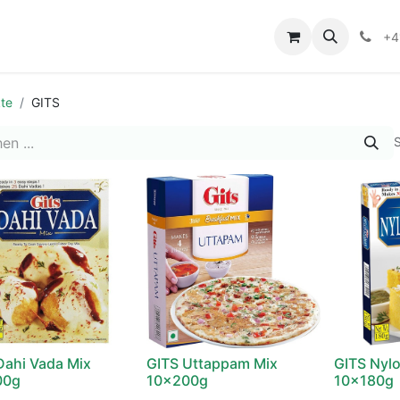
+4
te
GITS
S
Dahi Vada Mix
GITS Uttappam Mix
GITS Nyl
00g
10x200g
10x180g